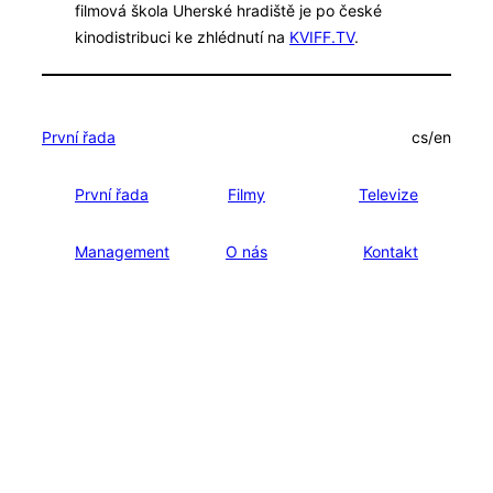
filmová škola Uherské hradiště je po české
kinodistribuci ke zhlédnutí na
KVIFF.TV
.
První řada
cs/en
První řada
Filmy
Televize
Management
O nás
Kontakt