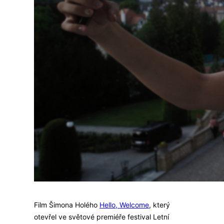
Film Šimona Holého
Hello, Welcome
, který
otevřel ve světové premiéře festival Letní