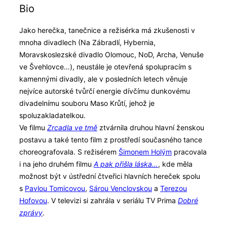
Bio
Jako herečka, tanečnice a režisérka má zkušenosti v
mnoha divadlech (Na Zábradlí, Hybernia,
Moravskoslezské divadlo Olomouc, NoD, Archa, Venuše
ve Švehlovce…), neustále je otevřená spolupracím s
kamennými divadly, ale v posledních letech věnuje
nejvíce autorské tvůrčí energie dívčímu dunkovému
divadelnímu souboru Maso Krůtí, jehož je
spoluzakladatelkou.
Ve filmu
Zrcadla ve tmě
ztvárnila druhou hlavní ženskou
postavu a také tento film z prostředí současného tance
choreografovala. S režisérem
Šimonem Holým
pracovala
i na jeho druhém filmu
A pak přišla láska…
, kde měla
možnost být v ústřední čtveřici hlavních hereček spolu
s
Pavlou Tomicovou
,
Sárou Venclovskou
a
Terezou
Hofovou
. V televizi si zahrála v seriálu TV Prima
Dobré
zprávy
.