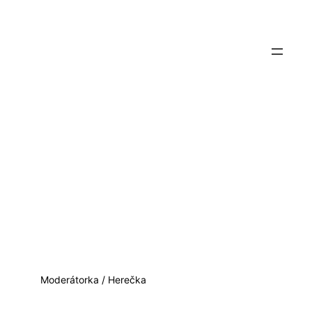
Přeskočit
na
obsah
Eliška
Soukupov
á
Moderátorka / Herečka